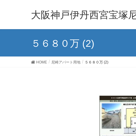
大阪神戸伊丹西宮宝塚尼
５６８０万 (2)
HOME
尼崎アパート用地
５６８０万 (2)