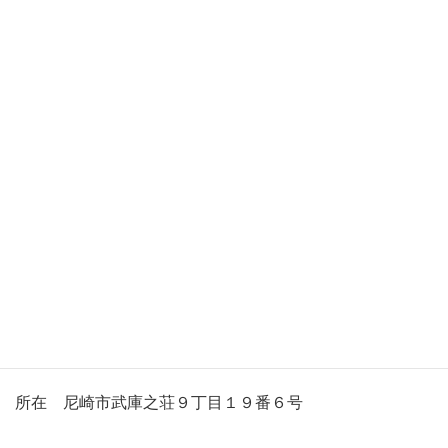
TRA不動産鑑定
所在 伊丹市昆陽東５丁目４番１０号１F TEL 072-
777-9218
TRA不動産鑑定大阪Sオフィス
所在 大阪市旭区赤川２丁目８番１０号
TRA不動産鑑定尼崎Sオフィス
所在 尼崎市武庫之荘９丁目１９番６号