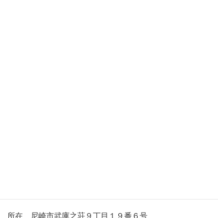
TRA不動産鑑定
所在 伊丹市昆陽東５丁目４番１０号１F TEL 072-
777-9218
TRA不動産鑑定大阪Sオフィス
所在 大阪市旭区赤川２丁目８番１０号
TRA不動産鑑定尼崎Sオフィス
所在 尼崎市武庫之荘９丁目１９番６号