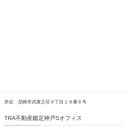
TRA不動産鑑定
所在 伊丹市昆陽東５丁目４番１０号１F TEL 072-
777-9218
TRA不動産鑑定大阪Sオフィス
所在 大阪市旭区赤川２丁目８番１０号
TRA不動産鑑定尼崎Sオフィス
所在 尼崎市武庫之荘９丁目１９番６号
TRA不動産鑑定神戸Sオフィス