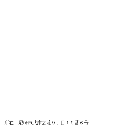
TRA不動産鑑定
所在 伊丹市昆陽東５丁目４番１０号１F TEL 072-
777-9218
TRA不動産鑑定大阪Sオフィス
所在 大阪市旭区赤川２丁目８番１０号
TRA不動産鑑定尼崎Sオフィス
所在 尼崎市武庫之荘９丁目１９番６号